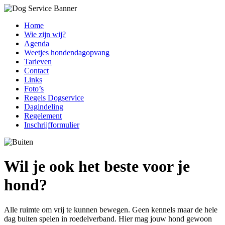
Home
Wie zijn wij?
Agenda
Weetjes hondendagopvang
Tarieven
Contact
Links
Foto’s
Regels Dogservice
Dagindeling
Regelement
Inschrijfformulier
Wil je ook het beste voor je
hond?
Alle ruimte om vrij te kunnen bewegen. Geen kennels maar de hele
dag buiten spelen in roedelverband. Hier mag jouw hond gewoon